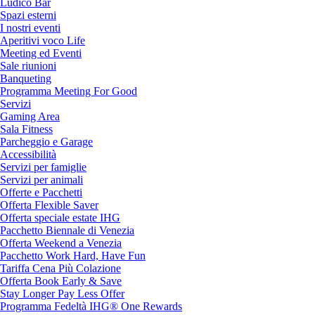
Ludico Bar
Spazi esterni
I nostri eventi
Aperitivi voco Life
Meeting ed Eventi
Sale riunioni
Banqueting
Programma Meeting For Good
Servizi
Gaming Area
Sala Fitness
Parcheggio e Garage
Accessibilità
Servizi per famiglie
Servizi per animali
Offerte e Pacchetti
Offerta Flexible Saver
Offerta speciale estate IHG
Pacchetto Biennale di Venezia
Offerta Weekend a Venezia
Pacchetto Work Hard, Have Fun
Tariffa Cena Più Colazione
Offerta Book Early & Save
Stay Longer Pay Less Offer
Programma Fedeltà IHG® One Rewards