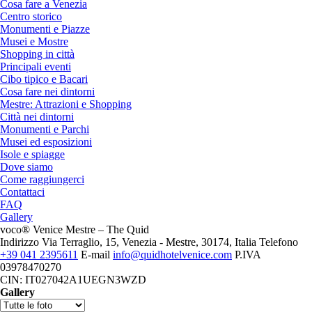
Cosa fare a Venezia
Centro storico
Monumenti e Piazze
Musei e Mostre
Shopping in città
Principali eventi
Cibo tipico e Bacari
Cosa fare nei dintorni
Mestre: Attrazioni e Shopping
Città nei dintorni
Monumenti e Parchi
Musei ed esposizioni
Isole e spiagge
Dove siamo
Come raggiungerci
Contattaci
FAQ
Gallery
voco® Venice Mestre – The Quid
Indirizzo
Via Terraglio, 15, Venezia - Mestre, 30174, Italia
Telefono
+39 041 2395611
E-mail
info@quidhotelvenice.com
P.IVA
03978470270
CIN: IT027042A1UEGN3WZD
Gallery