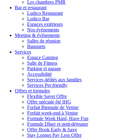
Les chambres PMR
Bar et restaurant
Ludico Restaurant
Ludico Bar
Espaces extérieurs
Nos événements
Meeting & événements
Salles de réunion
Banquets
Services
Espace Gaming
Salle de Fitness
Parking et garage
Accessibilité
Services dédiés aux familles
Services Pet-friendly
Offres et formules
Flexible Saver Offre
Offre spéciale été IHG
Forfait Biennale de Venise
Forfait week-end à Venise
Formule Work Hard, Have Fun
Formule Dîner et petit-déjeuner
Offre Book Early & Save
Stay Longer Pay Less Offer