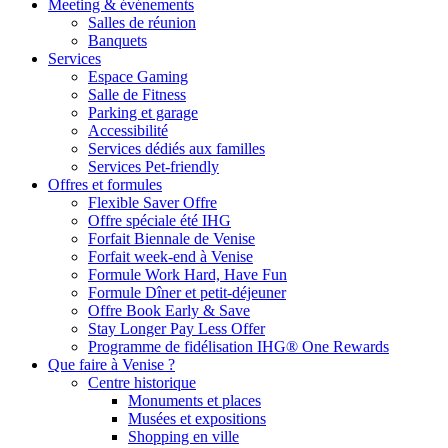
Meeting & événements
Salles de réunion
Banquets
Services
Espace Gaming
Salle de Fitness
Parking et garage
Accessibilité
Services dédiés aux familles
Services Pet-friendly
Offres et formules
Flexible Saver Offre
Offre spéciale été IHG
Forfait Biennale de Venise
Forfait week-end à Venise
Formule Work Hard, Have Fun
Formule Dîner et petit-déjeuner
Offre Book Early & Save
Stay Longer Pay Less Offer
Programme de fidélisation IHG® One Rewards
Que faire à Venise ?
Centre historique
Monuments et places
Musées et expositions
Shopping en ville